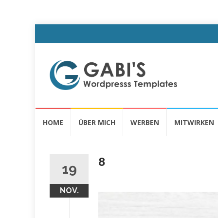
Skip
HOME
ÜBER MICH
WERBEN
MITWIRKEN
to
content
8
19
NOV.