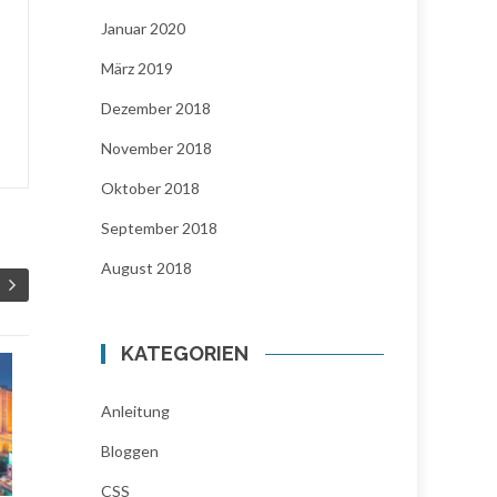
Januar 2020
März 2019
Dezember 2018
November 2018
Oktober 2018
September 2018
August 2018
KATEGORIEN
WordPress
Skinn
25
11
Template:
Word
Anleitung
APR.
Umstellung auf
FEB.
CSS-
Bloggen
responsive Design
Eige
dem 
CSS
Eine responsive Website