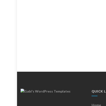
QUICK 
Home