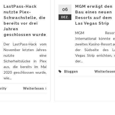
LastPass-Hack
MGM erwägt den
06
nutzte Plex-
Bau eines neuen
Schwachstelle, die
DEZ.
Resorts auf dem
bereits vor drei
Las Vegas Strip
Jahren
MGM Resort
geschlossen wurde
International könnte e
Der LastPass-Hack vom
zweites Kasino-Resort a
November letzten Jahres
der Südseite des L
nutzte eine
Vegas Strip errichten, 
Sicherheitslücke in Plex
der...
aus, die bereits im Mai
Bloggen
Weiterlese
2020 geschlossen wurde,
wie...
rity
Weiterlesen