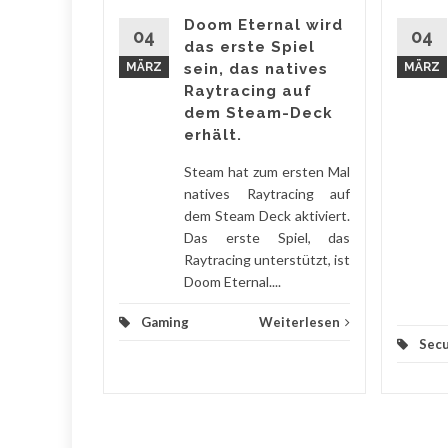
dung von
Doom Eternal wird
04
04
ierten CSS-
das erste Spiel
en für das
MÄRZ
sein, das natives
MÄRZ
min-
Raytracing auf
System ist
dem Steam-Deck
rdPress-
erhält.
..
Steam hat zum ersten Mal
natives Raytracing auf
iterlesen
dem Steam Deck aktiviert.
Das erste Spiel, das
Raytracing unterstützt, ist
Doom Eternal....
Gaming
Weiterlesen
Secu