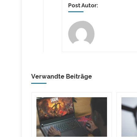
Post Autor:
Verwandte Beiträge
es
-Admin,
asste
ten auf