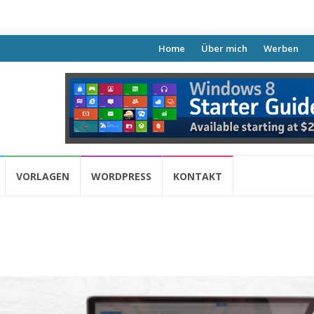
Skip
Home
Über mich
Werben
to
content
VORLAGEN
WORDPRESS
KONTAKT