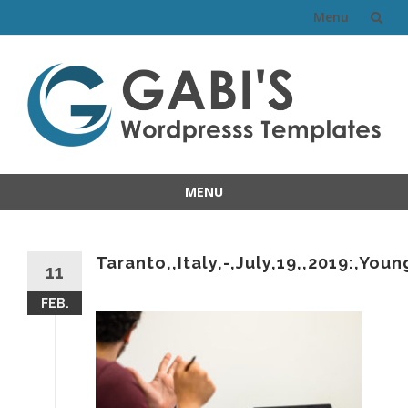
Menu
Skip
to
content
MENU
Skip
to
content
Taranto,,Italy,-,July,19,,2019:,Yo
11
FEB.