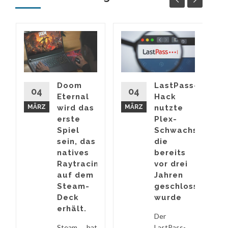
ss-
D
Doom
LastPass-
04
04
Eternal
Hack
ste
MÄRZ
wird das
MÄRZ
nutzte
aften
erste
Plex-
Spiel
Schwachstelle,
sein, das
die
natives
bereits
Raytracing
vor drei
g
auf dem
Jahren
Steam-
geschlossen
inierten
Deck
wurde
erhält.
en
Der
Steam hat
LastPass-